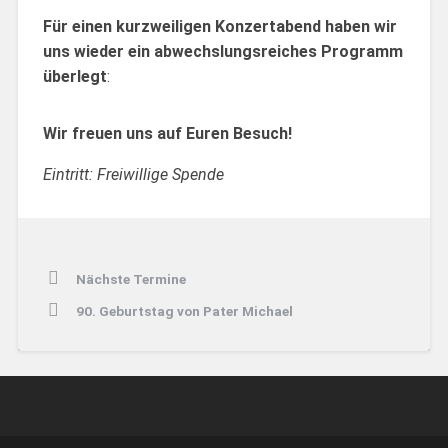
Für einen kurzweiligen Konzertabend haben wir
uns wieder ein abwechslungsreiches Programm
überlegt
:
Wir freuen uns auf Euren Besuch!
Eintritt: Freiwillige Spende
28.
Allgemein
Beitragsnavigation
Oktober
Nächste Termine
2022
90. Geburtstag von Pater Michael