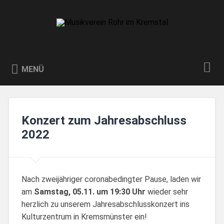
Zum
Inhalt
Suchen
springen
Musikverein Rohr im Kremstal
Willkommen auf der Website des Musikvereins Rohr im
Kremstal. Wir wünschen viel Freude beim durchstöbern!
MENÜ
Konzert zum Jahresabschluss
2022
Nach zweijähriger coronabedingter Pause, laden wir
am
Samstag, 05.11. um 19:30 Uhr
wieder sehr
herzlich zu unserem Jahresabschlusskonzert ins
Kulturzentrum in Kremsmünster ein!