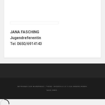
JANA FASCHING
Jugendreferentin
Tel. 0650/6914143
BETRIEBEN VON WORDPRESS
|
THEME: BASKERVILLE 2 VON
ANDERS NOREN
.
NACH OBEN ↑