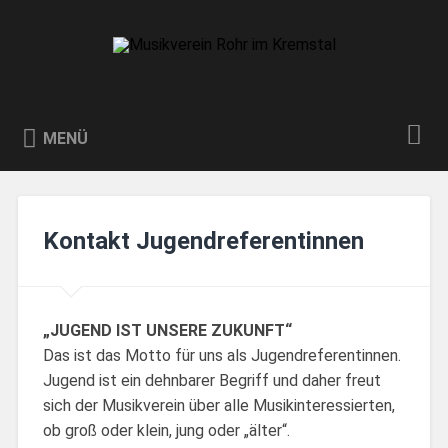
Zum
Inhalt
Suchen
springen
Musikverein Rohr im Kremstal
Willkommen auf der Website des Musikvereins Rohr im
Kremstal. Wir wünschen viel Freude beim durchstöbern!
MENÜ
Kontakt Jugendreferentinnen
„JUGEND IST UNSERE ZUKUNFT“
Das ist das Motto für uns als Jugendreferentinnen.
Jugend ist ein dehnbarer Begriff und daher freut
sich der Musikverein über alle Musikinteressierten,
ob groß oder klein, jung oder „älter“.