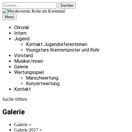
Zum
Suchen
Suchen
Inhalt
nach:
springen
Menü
Musikverein Rohr im Kremstal
Willkommen auf der Website des Musikvereins Rohr im Kremstal.
Wir wünschen viel Freude beim durchstöbern!
Chronik
Intern
Jugend
Kontakt Jugendreferentinnen
Youngstars Kremsmünster und Rohr
Vorstand
Musiker/innen
Galerie
Wertungsspiel
Marschwertung
Konzertwertung
Kontakt
Suche öffnen
Galerie
Galerie
»
Galerie 2017
»